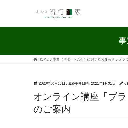
コ
ナ
ン
ビ
テ
ゲ
ン
ー
ツ
シ
へ
ョ
事
ス
ン
キ
に
ッ
移
HOME
事業（サポート含む）に関するお知らせ
オン
プ
動
2020年10月10日
/ 最終更新日時 :
2021年1月31日
of
オンライン講座「ブラ
のご案内